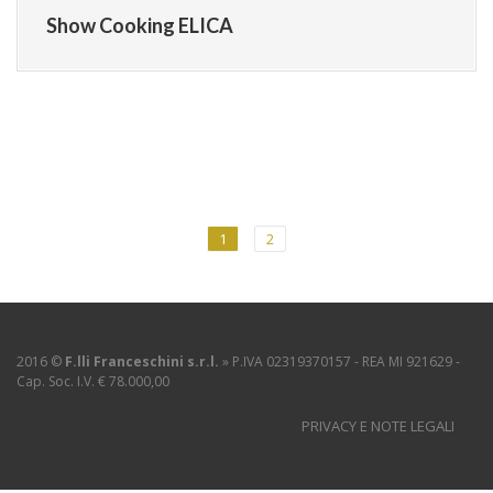
Show Cooking ELICA
1
2
2016 ©
F.lli Franceschini s.r.l.
» P.IVA 02319370157 - REA MI 921629 -
Cap. Soc. I.V. € 78.000,00
PRIVACY E NOTE LEGALI